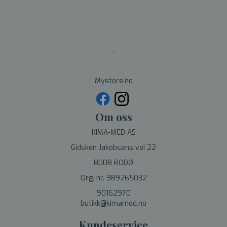
.
Mystore.no
Om oss
KIMA-MED AS
Gidsken Jakobsens vei 22
8008 BODØ
Org. nr. 989265032
90162970
butikk@kimamed.no
Kundeservice