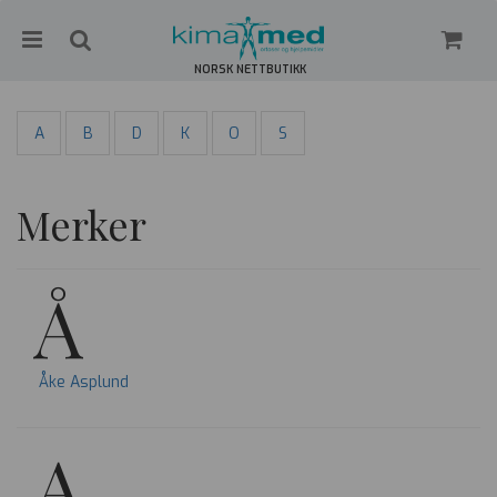
NORSK NETTBUTIKK
A
B
D
K
O
S
Nullstill
Merker
Trykk ENTER for å søke
Å
Åke Asplund
A