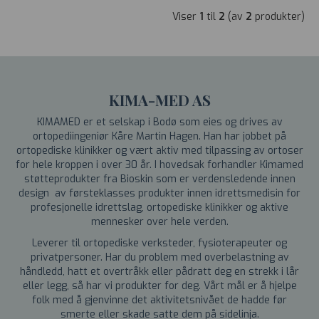
Viser
1
til
2
(av
2
produkter)
KIMA-MED AS
KIMAMED er et selskap i Bodø som eies og drives av
ortopediingeniør Kåre Martin Hagen. Han har jobbet på
ortopediske klinikker og vært aktiv med tilpassing av ortoser
for hele kroppen i over 30 år. I hovedsak forhandler Kimamed
støtteprodukter fra Bioskin som er verdensledende innen
design av førsteklasses produkter innen idrettsmedisin for
profesjonelle idrettslag, ortopediske klinikker og aktive
mennesker over hele verden.
Leverer til ortopediske verksteder, fysioterapeuter og
privatpersoner. Har du problem med overbelastning av
håndledd, hatt et overtråkk eller pådratt deg en strekk i lår
eller legg, så har vi produkter for deg. Vårt mål er å hjelpe
folk med å gjenvinne det aktivitetsnivået de hadde før
smerte eller skade satte dem på sidelinja.