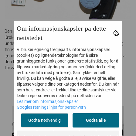
Om informasjonskapsler på dette
Den smarta hängaren
nettstedet
Kroken, som fått det underfundiga namnet Välhängd,
underlättar vardagen och kompletterar de krokar som idag
finns på marknaden. – När jag fick höra att min produkt är
Vi bruker egne og tredjeparts informasjonskapsler
genialisk i sin enkelhet började jag inse att jag nog inte kysst
(cookies) og lignende teknologier for å sikre
grunnleggende funksjoner, generere statistikk, og for å
den här grodan i onödan. Jag tror att den håller på att
tilpasse markedsføring og annonser (inkludert deling
förvandlas till en prins.
av brukerdata med partnere). Samtykket er helt
frivillig. Du kan velge å godta alle, avvise valgfrie, eller
tilpasse valgene dine per kategori nedenfor. Du kan når
som helst endre eller trekke tilbake dine samtykker via
lenken «personvern» nederst på nettsiden vår.
Les mer om informasjonskapsler
Googles retningslinjer for personvern
Godta nødvendig
Godta alle