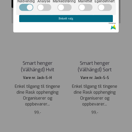
Nødvendig
Analyse
Markedsføring
Målrettet
Egendefinert
Bekreft valg
Drevet av
Smart henger
Smart henger
(Välhängd) Hvit
(Välhängd) Sort
Vare nr. Jack-S-H
Vare nr. Jack-S-S
Enkel tilgang til tingene
Enkel tilgang til tingene
dine Rask opphenging
dine Rask opphenging
Organiserer og
Organiserer og
oppbevarer...
oppbevarer...
99,-
99,-