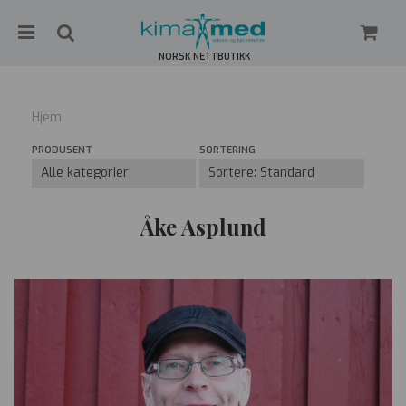
NORSK NETTBUTIKK
Hjem
Nullstill
PRODUSENT
SORTERING
Trykk ENTER for å søke
Åke Asplund