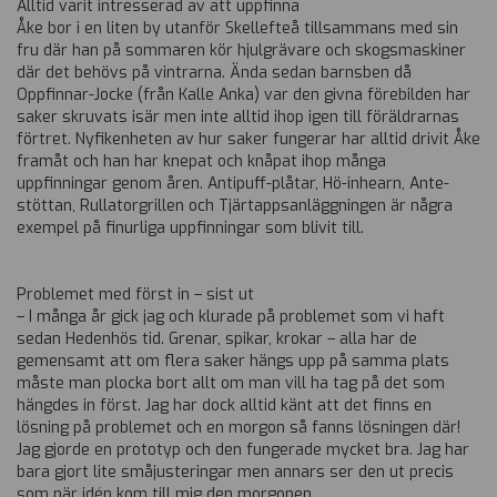
Alltid varit intresserad av att uppfinna
Åke bor i en liten by utanför Skellefteå tillsammans med sin
fru där han på sommaren kör hjulgrävare och skogsmaskiner
där det behövs på vintrarna. Ända sedan barnsben då
Oppfinnar-Jocke (från Kalle Anka) var den givna förebilden har
saker skruvats isär men inte alltid ihop igen till föräldrarnas
förtret. Nyfikenheten av hur saker fungerar har alltid drivit Åke
framåt och han har knepat och knåpat ihop många
uppfinningar genom åren. Antipuff-plåtar, Hö-inhearn, Ante-
stöttan, Rullatorgrillen och Tjärtappsanläggningen är några
exempel på finurliga uppfinningar som blivit till.
Problemet med först in – sist ut
– I många år gick jag och klurade på problemet som vi haft
sedan Hedenhös tid. Grenar, spikar, krokar – alla har de
gemensamt att om flera saker hängs upp på samma plats
måste man plocka bort allt om man vill ha tag på det som
hängdes in först. Jag har dock alltid känt att det finns en
lösning på problemet och en morgon så fanns lösningen där!
Jag gjorde en prototyp och den fungerade mycket bra. Jag har
bara gjort lite småjusteringar men annars ser den ut precis
som när idén kom till mig den morgonen.