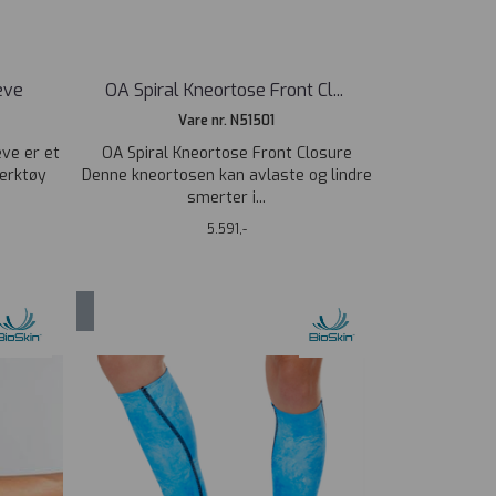
eve
OA Spiral Kneortose Front Cl
...
Vare nr. N51501
ve er et
OA Spiral Kneortose Front Closure
erktøy
Denne kneortosen kan avlaste og lindre
smerter i...
5.591,-