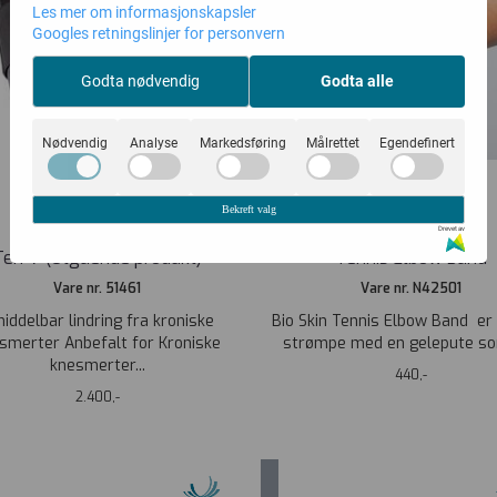
Les mer om informasjonskapsler
Googles retningslinjer for personvern
Godta nødvendig
Godta alle
Nødvendig
Analyse
Markedsføring
Målrettet
Egendefinert
Bekreft valg
Drevet av
Ten-7 (Utgående produkt)
Tennis Elbow Band
Vare nr. 51461
Vare nr. N42501
iddelbar lindring fra kroniske
Bio Skin Tennis Elbow Band er 
smerter Anbefalt for Kroniske
strømpe med en gelepute som
knesmerter...
440,-
2.400,-