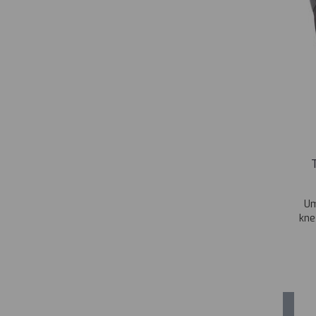
Um
kne