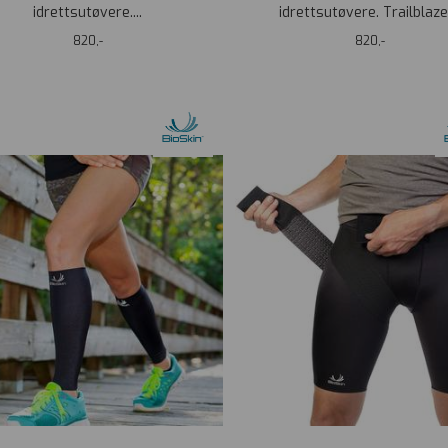
idrettsutøvere....
idrettsutøvere. Trailblazer
820,-
820,-