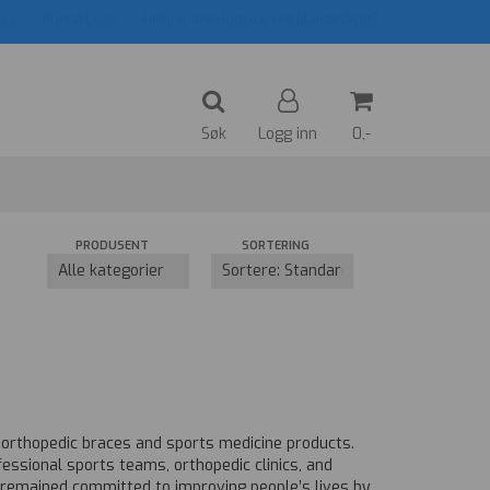
ss
Kontakt oss
Hjelper ankelortose ved plantarfacitt?
Søk
Logg inn
0,-
Nullstill
PRODUSENT
SORTERING
Trykk ENTER for å søke
 orthopedic braces and sports medicine products.
ssional sports teams, orthopedic clinics, and
 remained committed to improving people’s lives by