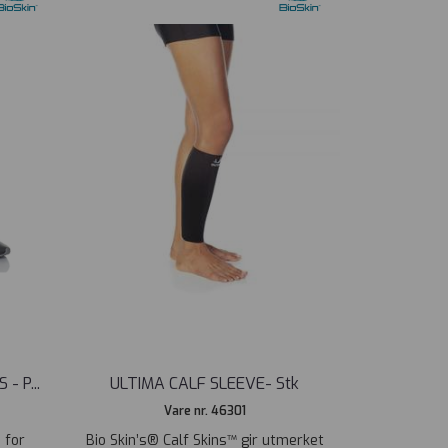
 - P
...
ULTIMA CALF SLEEVE- Stk
Vare nr. 46301
 for
Bio Skin’s® Calf Skins™ gir utmerket