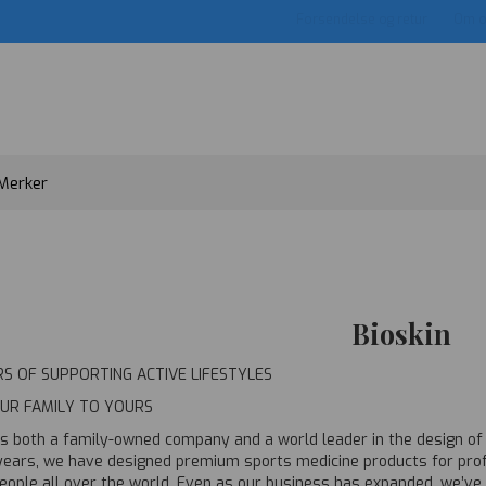
Forsendelse og retur
Om o
Merker
Bioskin
S OF SUPPORTING ACTIVE LIFESTYLES
UR FAMILY TO YOURS
 is both a family-owned company and a world leader in the design of
years, we have designed premium sports medicine products for profe
people all over the world. Even as our business has expanded, we’ve