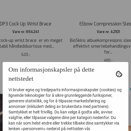
DP3 Cock Up Wrist Brace
Elbow Compression Sle
Vare nr. N54241
Vare nr. 42101
ock-up wrist brace er en meget
BioSkins albuekompresjons slee
tabil håndleddsortose med...
effektivt smertebehandlingsv
for...
620,-
490,-
Om informasjonskapsler på dette
nettstedet
Vi bruker egne og tredjeparts informasjonskapsler (cookies) og
lignende teknologier for å sikre grunnleggende funksjoner,
generere statistikk, og for å tilpasse markedsføring og
annonser (inkludert deling av brukerdata med partnere).
Samtykket er helt frivillig. Du kan velge å godta alle, avvise
valgfrie, eller tilpasse valgene dine per kategori nedenfor. Du
kan når som helst endre eller trekke tilbake dine samtykker via
lenken «personvern» nederst på nettsiden vår.