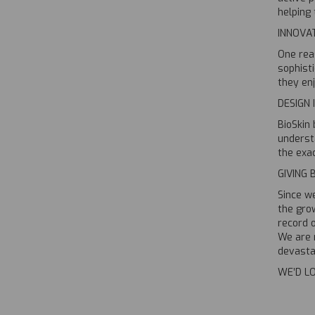
helping 
INNOVAT
One rea
sophisti
they enj
DESIGN
BioSkin
underst
the exac
GIVING 
Since w
the grow
record o
We are 
devasta
WE’D L