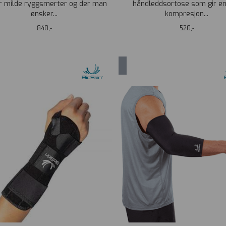
r milde ryggsmerter og der man
håndleddsortose som gir en
ønsker...
kompresjon...
840,-
520,-