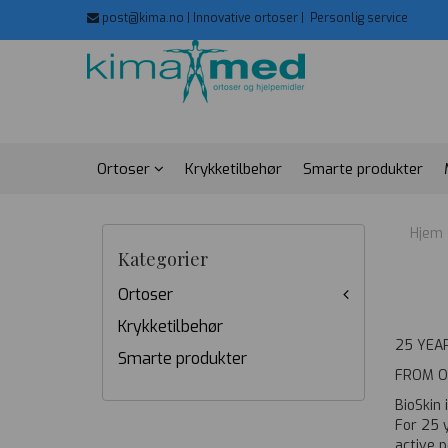
post@kima.no | Innovative ortoser |
Personlig service
Ortoser
Krykketilbehør
Smarte produkter
Hjem
Kategorier
Ortoser
Krykketilbehør
25 YEAR
Smarte produkter
FROM O
BioSkin
For 25 
active 