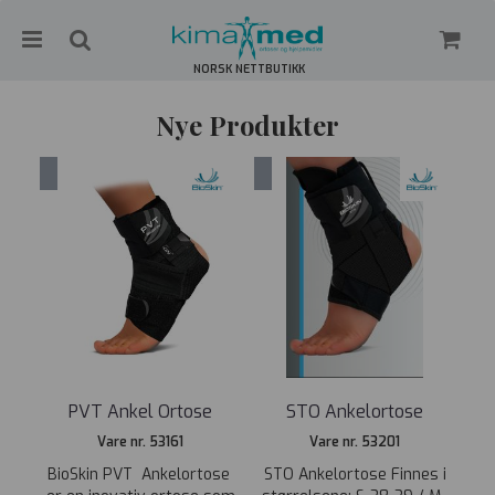
NORSK NETTBUTIKK
Nye Produkter
Nullstill
Trykk ENTER for å søke
PVT Ankel Ortose
STO Ankelortose
Vare nr. 53161
Vare nr. 53201
BioSkin PVT Ankelortose
STO Ankelortose Finnes i