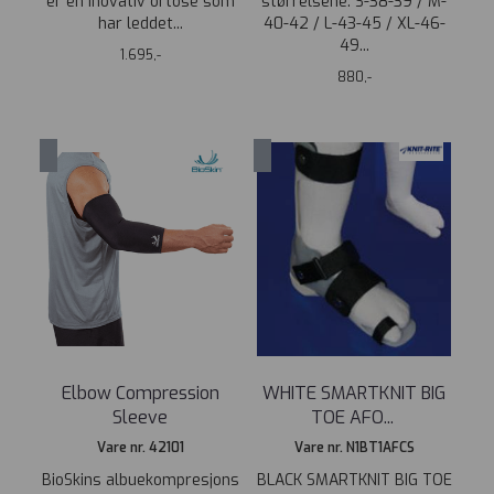
er en inovativ ortose som
størrelsene: S-38-39 / M-
har leddet...
40-42 / L-43-45 / XL-46-
49...
1.695,-
880,-
Elbow Compression
WHITE SMARTKNIT BIG
Sleeve
TOE AFO
...
Vare nr. 42101
Vare nr. N1BT1AFCS
BioSkins albuekompresjons
BLACK SMARTKNIT BIG TOE