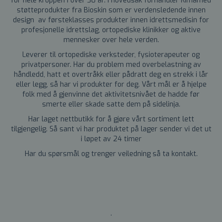
for hele kroppen i over 30 år. I hovedsak forhandler Kimamed
støtteprodukter fra Bioskin som er verdensledende innen
design av førsteklasses produkter innen idrettsmedisin for
profesjonelle idrettslag, ortopediske klinikker og aktive
mennesker over hele verden.
Leverer til ortopediske verksteder, fysioterapeuter og
privatpersoner. Har du problem med overbelastning av
håndledd, hatt et overtråkk eller pådratt deg en strekk i lår
eller legg, så har vi produkter for deg. Vårt mål er å hjelpe
folk med å gjenvinne det aktivitetsnivået de hadde før
smerte eller skade satte dem på sidelinja.
Har laget nettbutikk for å gjøre vårt sortiment lett
tilgjengelig. Så sant vi har produktet på lager sender vi det ut
i løpet av 24 timer
Har du spørsmål og trenger veiledning så ta kontakt.
.