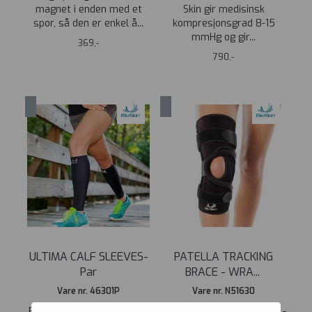
magnet i enden med et
Skin gir medisinsk
spor, så den er enkel å...
kompresjonsgrad 8-15
mmHg og gir...
369,-
790,-
ULTIMA CALF SLEEVES-
PATELLA TRACKING
Par
BRACE - WRA
...
Vare nr. 46301P
Vare nr. N51630
Bio Skin’s® Calf Skins™ gir
PATELLA TRACKING BRACE -