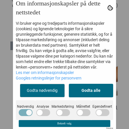
Om informasjonskapsler på dette
utmerket kompressjon og
WRAPAROUND (Q Brace™ )
nettstedet
lindrer smerte i...
støtter patella og holde
den...
900,-
Vi bruker egne og tredjeparts informasjonskapsler
1.490,-
(cookies) og lignende teknologier for å sikre
grunnleggende funksjoner, generere statistikk, og for å
tilpasse markedsføring og annonser (inkludert deling
av brukerdata med partnere). Samtykket er helt
frivillig. Du kan velge å godta alle, avvise valgfrie, eller
tilpasse valgene dine per kategori nedenfor. Du kan når
som helst endre eller trekke tilbake dine samtykker via
lenken «personvern» nederst på nettsiden vår.
Les mer om informasjonskapsler
Googles retningslinjer for personvern
Godta nødvendig
Godta alle
Nødvendig
Analyse
Markedsføring
Målrettet
Egendefinert
Hallux control strap &
Hammertåortosen-Weil
C
...
Osteoto
...
Vare nr. N95335
Vare nr. N95373
Bekreft valg
Drevet av