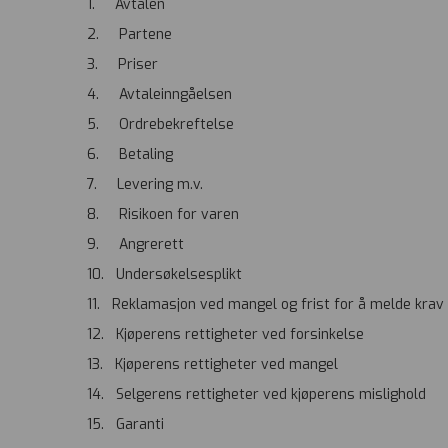
1. Avtalen
2. Partene
3. Priser
4. Avtaleinngåelsen
5. Ordrebekreftelse
6. Betaling
7. Levering m.v.
8. Risikoen for varen
9. Angrerett
10. Undersøkelsesplikt
11. Reklamasjon ved mangel og frist for å melde krav 
12. Kjøperens rettigheter ved forsinkelse
13. Kjøperens rettigheter ved mangel
14. Selgerens rettigheter ved kjøperens mislighold
15. Garanti