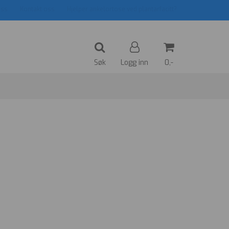
ss
Kontakt oss
Hjelper ankelortose ved plantarfacitt?
Søk
Logg inn
0,-
Nullstill
Trykk ENTER for å søke