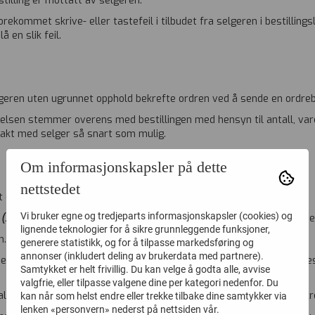
tilling er mottatt av selgeren.
rekommet skrive- eller tastefeil i tilbudet fra selgeren i bestillingsl
 en slik feil.
lgeren uten ugrunnet opphold bekrefte ordren ved å sende en ordrebe
telsen stemmer overens med bestillingen med hensyn til antall, var
ntakt med selger så snart som mulig.
Om informasjonskapsler på dette
nettstedet
 den blir sendt fra selgeren til kjøperen.
Vi bruker egne og tredjeparts informasjonskapsler (cookies) og
t
(3)
ved betaling, kan selgeren reservere kjøpesummen på kortet ved b
lignende teknologier for å sikre grunnleggende funksjoner,
.m. komme til anvendelse.
(5)
generere statistikk, og for å tilpasse markedsføring og
annonser (inkludert deling av brukerdata med partnere).
jøperen utstedes ved forsendelse av varen. Forfallsfristen skal sett
Samtykket er helt frivillig. Du kan velge å godta alle, avvise
valgfrie, eller tilpasse valgene dine per kategori nedenfor. Du
ing fra kjøperen, for eksempel ved tilvirkningskjøp, kan selgeren k
kan når som helst endre eller trekke tilbake dine samtykker via
lenken «personvern» nederst på nettsiden vår.