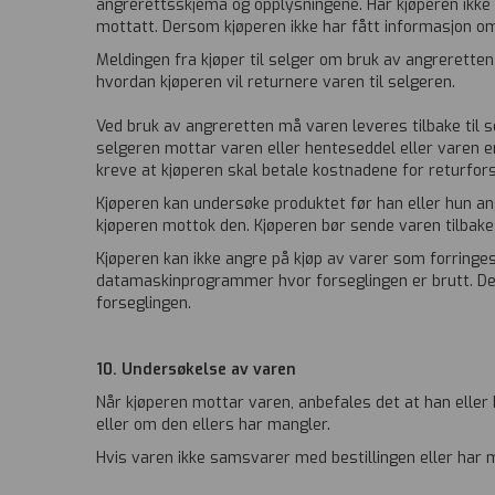
angrerettsskjema og opplysningene. Har kjøperen ikke m
mottatt. Dersom kjøperen ikke har fått informasjon om a
Meldingen fra kjøper til selger om bruk av angrerette
hvordan kjøperen vil returnere varen til selgeren.
Ved bruk av angreretten må varen leveres tilbake til se
selgeren mottar varen eller henteseddel eller varen er
kreve at kjøperen skal betale kostnadene for returfor
Kjøperen kan undersøke produktet før han eller hun an
kjøperen mottok den. Kjøperen bør sende varen tilbake t
Kjøperen kan ikke angre på kjøp av varer som forringes 
datamaskinprogrammer hvor forseglingen er brutt. Det 
forseglingen.
10. Undersøkelse av varen
Når kjøperen mottar varen, anbefales det at han eller
eller om den ellers har mangler.
Hvis varen ikke samsvarer med bestillingen eller har m