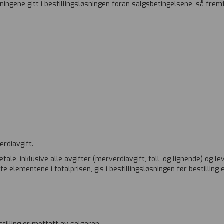
gene gitt i bestillingsløsningen foran salgsbetingelsene, så fremt 
erdiavgift.
le, inklusive alle avgifter (merverdiavgift, toll, og lignende) og le
elementene i totalprisen, gis i bestillingsløsningen før bestilling e