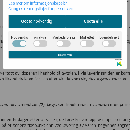
ens levering av varen eller ved utlevering av varen ved postoppkrav
Les mer om informasjonskapsler
Googles retningslinjer for personvern
Godta nødvendig
Godta alle
 måte, på det sted og til det tidspunkt som er angitt i bestillingsløs
ingen, skal selgeren levere varen til kjøper innen rimelig tid og sene
Nødvendig
Analyse
Markedsføring
Målrettet
Egendefinert
ikter han å få varen fraktet til bestemmelsesstedet på egnet måte og 
t er særskilt avtalt mellom partene.
Bekreft valg
Drevet av
overtatt av kjøperen i henhold til avtalen. Hvis leveringstiden er ko
ren likevel risikoen for tap eller skade som skyldes egenskaper ved 
slovens bestemmelser
(7)
. Angrerett innebærer at kjøperen uten grunn
 innen 14 dager etter at varen, de foreskrevne opplysninger om an
på et senere tidspunkt enn ved levering av varen, begynner angref