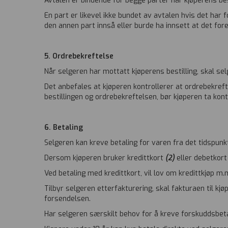
Avtalen er bindende for begge parter når kjøperens bes
En part er likevel ikke bundet av avtalen hvis det har fo
den annen part innså eller burde ha innsett at det forelå
5. Ordrebekreftelse
Når selgeren har mottatt kjøperens bestilling, skal se
Det anbefales at kjøperen kontrollerer at ordrebekref
bestillingen og ordrebekreftelsen, bør kjøperen ta ko
6. Betaling
Selgeren kan kreve betaling for varen fra det tidspunkt
Dersom kjøperen bruker kredittkort
(2)
eller debetkor
Ved betaling med kredittkort, vil lov om kredittkjøp m
Tilbyr selgeren etterfakturering, skal fakturaen til k
forsendelsen.
Har selgeren særskilt behov for å kreve forskuddsbetal