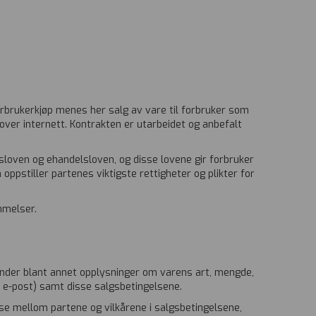
orbrukerkjøp menes her salg av vare til forbruker som
ver internett. Kontrakten er utarbeidet og anbefalt
sloven og ehandelsloven, og disse lovene gir forbruker
oppstiller partenes viktigste rettigheter og plikter for
mmelser.
runder blant annet opplysninger om varens art, mengde,
l e-post) samt disse salgsbetingelsene.
nse mellom partene og vilkårene i salgsbetingelsene,