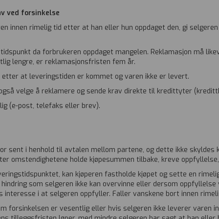
av ved forsinkelse
 innen rimelig tid etter at han eller hun oppdaget den, gi selgeren
 tidspunkt da forbrukeren oppdaget mangelen. Reklamasjon må likeve
lig lengre, er reklamasjonsfristen fem år.
 etter at leveringstiden er kommet og varen ikke er levert.
gså velge å reklamere og sende krav direkte til kredittyter (kreditt
ig (e-post, telefaks eller brev).
r sent i henhold til avtalen mellom partene, og dette ikke skyldes k
etter omstendighetene holde kjøpesummen tilbake, kreve oppfyllelse,
eringstidspunktet, kan kjøperen fastholde kjøpet og sette en rimelig 
n hindring som selgeren ikke kan overvinne eller dersom oppfyllelse
s interesse i at selgeren oppfyller. Faller vanskene bort innen rimeli
forsinkelsen er vesentlig eller hvis selgeren ikke leverer varen in
ns tilleggsfristen løper, med mindre selgeren har sagt at han eller hu