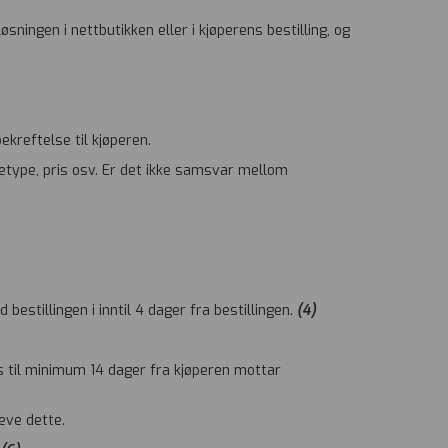
øsningen i nettbutikken eller i kjøperens bestilling, og
kreftelse til kjøperen.
etype, pris osv. Er det ikke samsvar mellom
estillingen i inntil 4 dager fra bestillingen.
(4)
es til minimum 14 dager fra kjøperen mottar
reve dette.