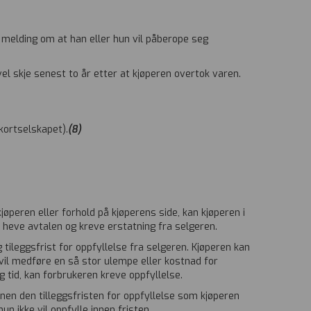
 melding om at han eller hun vil påberope seg
l skje senest to år etter at kjøperen overtok varen.
kortselskapet).
(8)
jøperen eller forhold på kjøperens side, kan kjøperen i
 heve avtalen og kreve erstatning fra selgeren.
tileggsfrist for oppfyllelse fra selgeren. Kjøperen kan
 vil medføre en så stor ulempe eller kostnad for
g tid, kan forbrukeren kreve oppfyllelse.
nen den tilleggsfristen for oppfyllelse som kjøperen
n ikke vil oppfylle innen fristen.