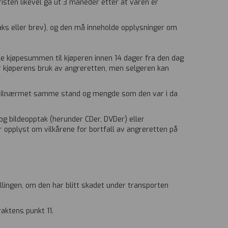
isten likevel gå ut 3 måneder etter at varen er
faks eller brev), og den må inneholde opplysninger om
hele kjøpesummen til kjøperen innen 14 dager fra den dag
for kjøperens bruk av angreretten, men selgeren kan
n i tilnærmet samme stand og mengde som den var i da
 og bildeopptak (herunder CDer, DVDer) eller
 opplyst om vilkårene for bortfall av angreretten på
llingen, om den har blitt skadet under transporten
aktens punkt 11.