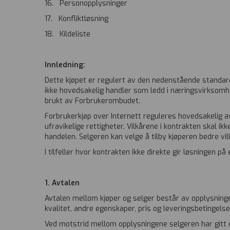
16. Personopplysninger
17. Konfliktløsning
18. Kildeliste
Innledning:
Dette kjøpet er regulert av den nedenstående standard
ikke hovedsakelig handler som ledd i næringsvirksomhe
brukt av Forbrukerombudet.
Forbrukerkjøp over Internett reguleres hovedsakelig a
ufravikelige rettigheter. Vilkårene i kontrakten skal i
handelen. Selgeren kan velge å tilby kjøperen bedre v
I tilfeller hvor kontrakten ikke direkte gir løsningen
1. Avtalen
Avtalen mellom kjøper og selger består av opplysninge
kvalitet, andre egenskaper, pris og leveringsbetingel
Ved motstrid mellom opplysningene selgeren har gitt o