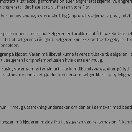
ottatt tilstrekkelig informasjon eller angrerettsskjema, vil angrefr
ngrerett i det hele tatt, vil fristen være 1 år.
n bør av bevishensyn være skriftlig (angrerettsskjema, e-post, tele
lgeren innen rimelig tid. Selgeren er forpliktet til å tilbakebetale 
 stilt til selgerens rådighet. Selgeren kan ikke fastsette gebyrer 
sendelsen.
grer på kjøpet. Varen må likevel kunne leveres tilbake til selgere
il selgeren i originalemballasjen hvis dette er mulig.
raskt, varer som etter sin art ikke kan tilbakeleveres, eller på lyd-
sistnevnte unntaket gjelder kun dersom selger klart og tydelig har
 hun i rimelig utstrekning undersøker om den er i samsvar med besti
angler, må kjøperen melde fra til selgeren ved reklamasjon jf. kontr