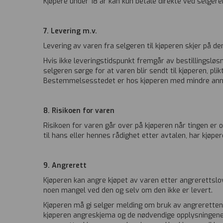
Kjøpere under 18 år kan kun betale direkte ved selger
7. Levering m.v.
Levering av varen fra selgeren til kjøperen skjer på den
Hvis ikke leveringstidspunkt fremgår av bestillingsløsn
selgeren sørge for at varen blir sendt til kjøperen, pl
Bestemmelsesstedet er hos kjøperen med mindre anne
8. Risikoen for varen
Risikoen for varen går over på kjøperen når tingen er 
til hans eller hennes rådighet etter avtalen, har kjøpe
9
. Angrerett
Kjøperen kan angre kjøpet av varen etter angrerett
noen mangel ved den og selv om den ikke er levert.
Kjøperen må gi selger melding om bruk av angreretten
kjøperen angreskjema og de nødvendige opplysningene 