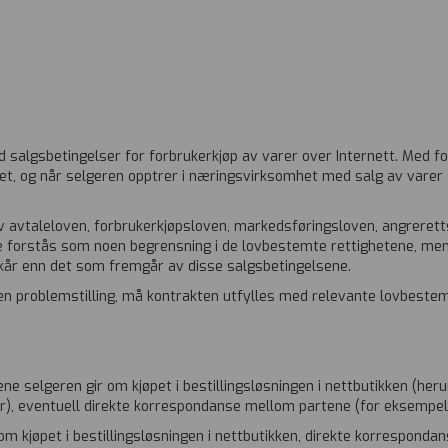
 salgsbetingelser for forbrukerkjøp av varer over Internett. Med f
t, og når selgeren opptrer i næringsvirksomhet med salg av varer o
v avtaleloven, forbrukerkjøpsloven, markedsføringsloven, angrerett
kke forstås som noen begrensning i de lovbestemte rettighetene, men 
ilkår enn det som fremgår av disse salgsbetingelsene.
 på en problemstilling, må kontrakten utfylles med relevante lovbeste
ne selgeren gir om kjøpet i bestillingsløsningen i nettbutikken (he
ser), eventuell direkte korrespondanse mellom partene (for eksempe
m kjøpet i bestillingsløsningen i nettbutikken, direkte korresponda