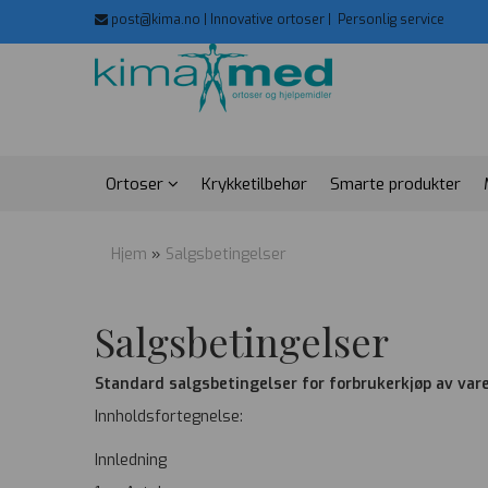
post@kima.no | Innovative ortoser |
Personlig service
Ortoser
Krykketilbehør
Smarte produkter
Hjem
»
Salgsbetingelser
Salgsbetingelser
Standard salgsbetingelser for forbrukerkjøp av var
Innholdsfortegnelse:
Innledning