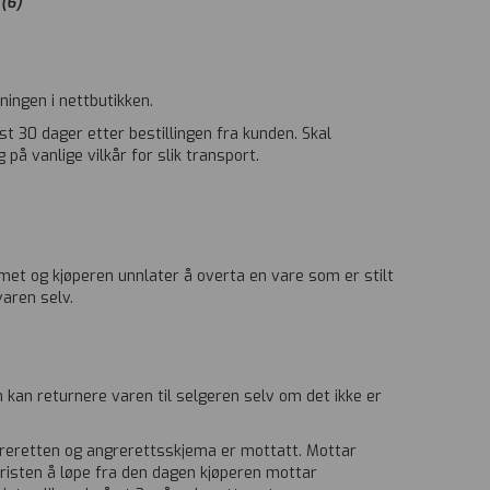
.
(6)
ningen i nettbutikken.
st 30 dager etter bestillingen fra kunden. Skal
på vanlige vilkår for slik transport.
mmet og kjøperen unnlater å overta en vare som er stilt
varen selv.
 kan returnere varen til selgeren selv om det ikke er
greretten og angrerettsskjema er mottatt. Mottar
risten å løpe fra den dagen kjøperen mottar