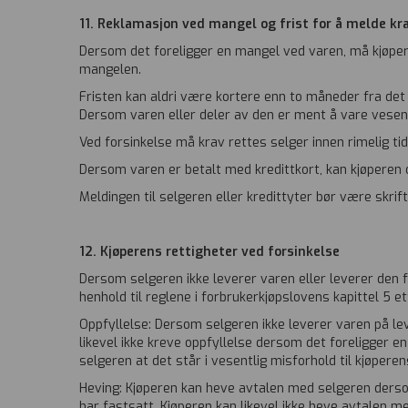
11. Reklamasjon ved mangel og frist for å melde kr
Dersom det foreligger en mangel ved varen, må kjøperen
mangelen.
Fristen kan aldri være kortere enn to måneder fra det
Dersom varen eller deler av den er ment å vare vesent
Ved forsinkelse må krav rettes selger innen rimelig tid
Dersom varen er betalt med kredittkort, kan kjøperen o
Meldingen til selgeren eller kredittyter bør være skriftl
12. Kjøperens rettigheter ved forsinkelse
Dersom selgeren ikke leverer varen eller leverer den fo
henhold til reglene i forbrukerkjøpslovens kapittel 5 
Oppfyllelse: Dersom selgeren ikke leverer varen på lev
likevel ikke kreve oppfyllelse dersom det foreligger e
selgeren at det står i vesentlig misforhold til kjøperen
Heving: Kjøperen kan heve avtalen med selgeren dersom 
har fastsatt. Kjøperen kan likevel ikke heve avtalen me