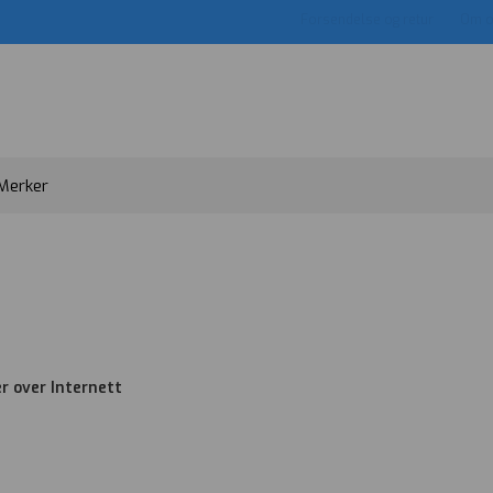
Forsendelse og retur
Om o
Merker
er over
Internett